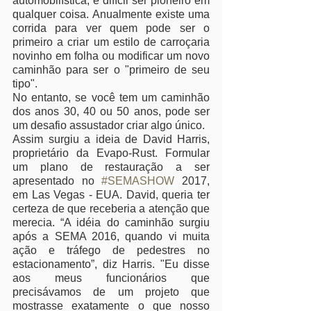
automobilística, é difícil ser pioneiro em 
qualquer coisa. Anualmente existe uma 
corrida para ver quem pode ser o 
primeiro a criar um estilo de carroçaria 
novinho em folha ou modificar um novo 
caminhão para ser o "primeiro de seu 
tipo".
No entanto, se você tem um caminhão 
dos anos 30, 40 ou 50 anos, pode ser 
um desafio assustador criar algo único. 
Assim surgiu a ideia de David Harris, 
proprietário da Evapo-Rust. Formular 
um plano de restauração a ser 
apresentado no 
#SEMASHOW
 2017, 
em Las Vegas - EUA. David, queria ter 
certeza de que receberia a atenção que 
merecia. “A idéia do caminhão surgiu 
após a SEMA 2016, quando vi muita 
ação e tráfego de pedestres no 
estacionamento”, diz Harris. "Eu disse 
aos meus funcionários que 
precisávamos de um projeto que 
mostrasse exatamente o que nosso 